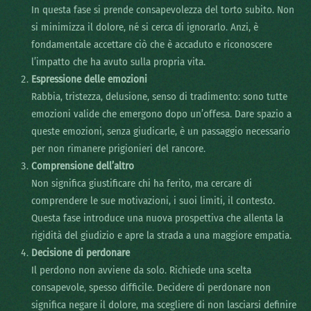
In questa fase si prende consapevolezza del torto subito. Non
si minimizza il dolore, né si cerca di ignorarlo. Anzi, è
fondamentale accettare ciò che è accaduto e riconoscere
l’impatto che ha avuto sulla propria vita.
Espressione delle emozioni
Rabbia, tristezza, delusione, senso di tradimento: sono tutte
emozioni valide che emergono dopo un’offesa. Dare spazio a
queste emozioni, senza giudicarle, è un passaggio necessario
per non rimanere prigionieri del rancore.
Comprensione dell’altro
Non significa giustificare chi ha ferito, ma cercare di
comprendere le sue motivazioni, i suoi limiti, il contesto.
Questa fase introduce una nuova prospettiva che allenta la
rigidità del giudizio e apre la strada a una maggiore empatia.
Decisione di perdonare
Il perdono non avviene da solo. Richiede una scelta
consapevole, spesso difficile. Decidere di perdonare non
significa negare il dolore, ma scegliere di non lasciarsi definire