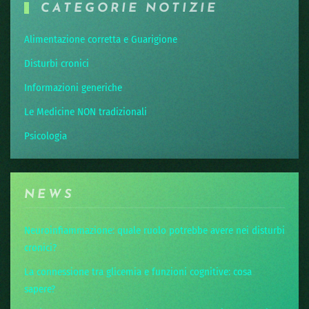
CATEGORIE NOTIZIE
Alimentazione corretta e Guarigione
Disturbi cronici
Informazioni generiche
Le Medicine NON tradizionali
Psicologia
NEWS
Neuroinfiammazione: quale ruolo potrebbe avere nei disturbi
cronici?
La connessione tra glicemia e funzioni cognitive: cosa
sapere?