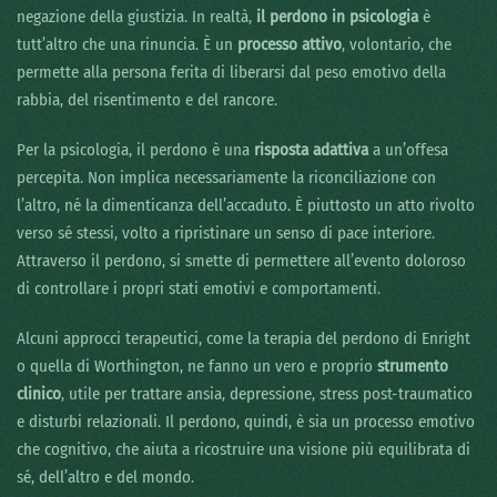
negazione della giustizia. In realtà,
il perdono in psicologia
è
tutt’altro che una rinuncia. È un
processo attivo
, volontario, che
permette alla persona ferita di liberarsi dal peso emotivo della
rabbia, del risentimento e del rancore.
Per la psicologia, il perdono è una
risposta adattiva
a un’offesa
percepita. Non implica necessariamente la riconciliazione con
l’altro, né la dimenticanza dell’accaduto. È piuttosto un atto rivolto
verso sé stessi, volto a ripristinare un senso di pace interiore.
Attraverso il perdono, si smette di permettere all’evento doloroso
di controllare i propri stati emotivi e comportamenti.
Alcuni approcci terapeutici, come la terapia del perdono di Enright
o quella di Worthington, ne fanno un vero e proprio
strumento
clinico
, utile per trattare ansia, depressione, stress post-traumatico
e disturbi relazionali. Il perdono, quindi, è sia un processo emotivo
che cognitivo, che aiuta a ricostruire una visione più equilibrata di
sé, dell’altro e del mondo.