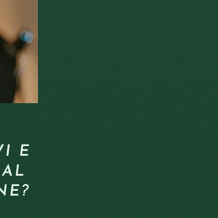
I E
UAL
NE?