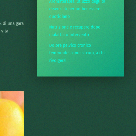
Aromaterapia: utilizzo degli oli
essenziali per un benessere
quotidiano
, di una gara
Nutrizione e recupero dopo
 vita
malattia o intervento
Dolore pelvico cronico
femminile: come si cura, a chi
rivolgersi