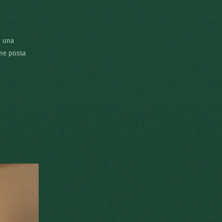
o una
one possa