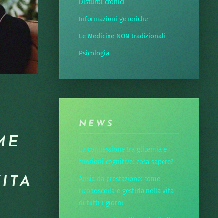
Disturbi cronici
Informazioni generiche
Le Medicine NON tradizionali
Psicologia
NEWS
ME
La connessione tra glicemia e
funzioni cognitive: cosa sapere?
Ansia da prestazione: come
ITA
riconoscerla e gestirla nella vita
di tutti i giorni