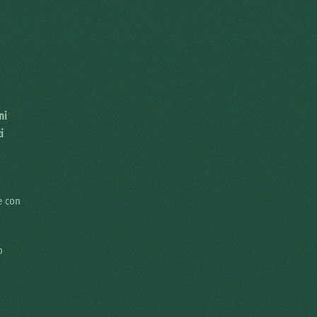
ni
i
e con
o