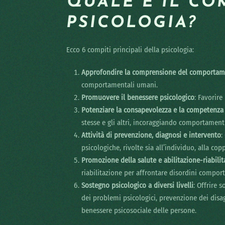
QUALE È IL CO
PSICOLOGIA?
Ecco 6 compiti principali della psicologia:
Approfondire la comprensione del comporta
comportamentali umani.
Promuovere il benessere psicologico
: Favorire
Potenziare la consapevolezza e la competenz
stesse e gli altri, incoraggiando comportamenti
Attività di prevenzione, diagnosi e intervento
:
psicologiche, rivolte sia all’individuo, alla co
Promozione della salute e abilitazione-riabili
riabilitazione per affrontare disordini comport
Sostegno psicologico a diversi livelli
: Offrire 
dei problemi psicologici, prevenzione dei disag
benessere psicosociale delle persone.