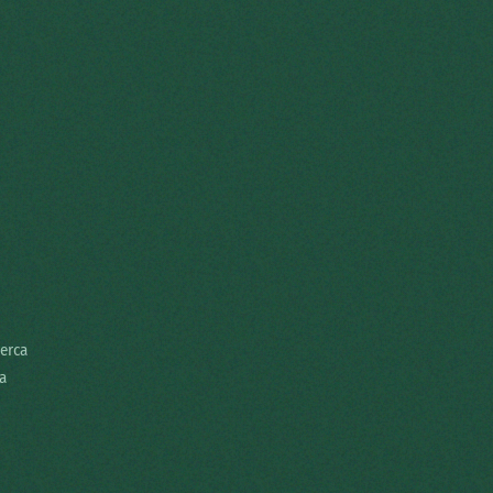
cerca
a