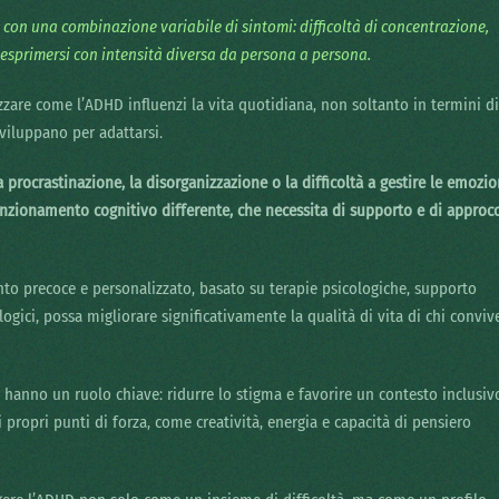
a con una combinazione variabile di sintomi: difficoltà di concentrazione,
 esprimersi con intensità diversa da persona a persona.
zzare come l’ADHD influenzi la vita quotidiana, non soltanto in termini di
sviluppano per adattarsi.
 procrastinazione, la disorganizzazione o la difficoltà a gestire le emozio
zionamento cognitivo differente, che necessita di supporto e di approcc
nto precoce e personalizzato, basato su terapie psicologiche, supporto
logici, possa migliorare significativamente la qualità di vita di chi conviv
le hanno un ruolo chiave: ridurre lo stigma e favorire un contesto inclusiv
 propri punti di forza, come creatività, energia e capacità di pensiero