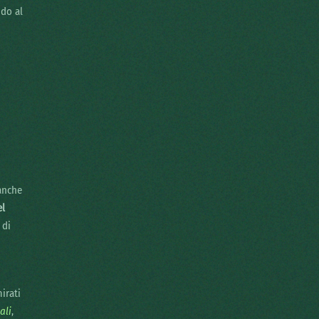
ndo al
anche
el
 di
irati
ali
,