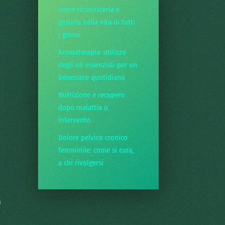
come riconoscerla e
gestirla nella vita di tutti
i giorni
Aromaterapia: utilizzo
degli oli essenziali per un
benessere quotidiano
Nutrizione e recupero
dopo malattia o
intervento
Dolore pelvico cronico
femminile: come si cura,
a chi rivolgersi
n