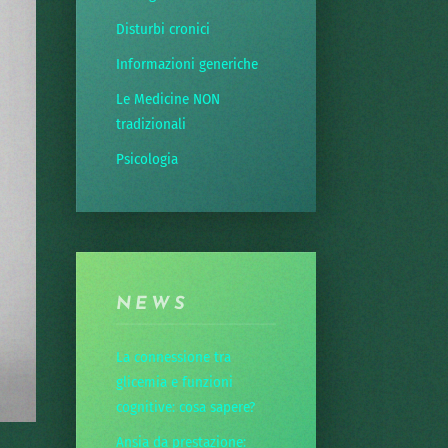
Disturbi cronici
Informazioni generiche
Le Medicine NON
tradizionali
Psicologia
NEWS
La connessione tra
glicemia e funzioni
cognitive: cosa sapere?
Ansia da prestazione: