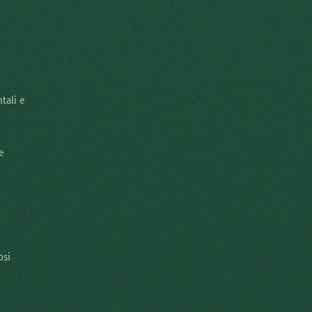
tali e
e
osi