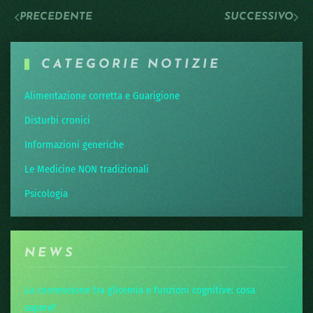
PRECEDENTE
SUCCESSIVO
CATEGORIE NOTIZIE
Alimentazione corretta e Guarigione
Disturbi cronici
Informazioni generiche
Le Medicine NON tradizionali
Psicologia
NEWS
La connessione tra glicemia e funzioni cognitive: cosa
sapere?