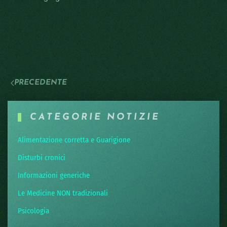
PRECEDENTE
CATEGORIE NOTIZIE
Alimentazione corretta e Guarigione
Disturbi cronici
Informazioni generiche
Le Medicine NON tradizionali
Psicologia