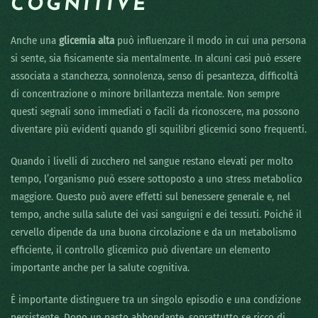
COGNITIVE
Anche una
glicemia alta
può influenzare il modo in cui una persona
si sente, sia fisicamente sia mentalmente. In alcuni casi può essere
associata a stanchezza, sonnolenza, senso di pesantezza, difficoltà
di concentrazione o minore brillantezza mentale. Non sempre
questi segnali sono immediati o facili da riconoscere, ma possono
diventare più evidenti quando gli squilibri glicemici sono frequenti.
Quando i livelli di zucchero nel sangue restano elevati per molto
tempo, l’organismo può essere sottoposto a uno stress metabolico
maggiore. Questo può avere effetti sul benessere generale e, nel
tempo, anche sulla salute dei vasi sanguigni e dei tessuti. Poiché il
cervello dipende da una buona circolazione e da un metabolismo
efficiente, il controllo glicemico può diventare un elemento
importante anche per la salute cognitiva.
È importante distinguere tra un singolo episodio e una condizione
persistente. Dopo un pasto abbondante, soprattutto se ricco di