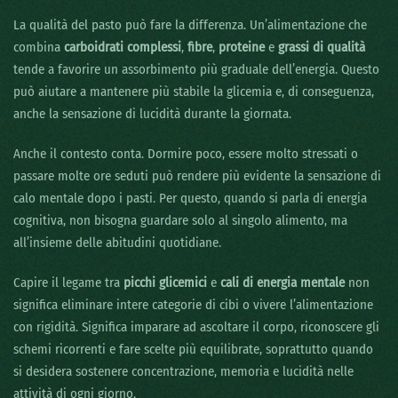
La qualità del pasto può fare la differenza. Un’alimentazione che
combina
carboidrati complessi
,
fibre
,
proteine
e
grassi di qualità
tende a favorire un assorbimento più graduale dell’energia. Questo
può aiutare a mantenere più stabile la glicemia e, di conseguenza,
anche la sensazione di lucidità durante la giornata.
Anche il contesto conta. Dormire poco, essere molto stressati o
passare molte ore seduti può rendere più evidente la sensazione di
calo mentale dopo i pasti. Per questo, quando si parla di energia
cognitiva, non bisogna guardare solo al singolo alimento, ma
all’insieme delle abitudini quotidiane.
Capire il legame tra
picchi glicemici
e
cali di energia mentale
non
significa eliminare intere categorie di cibi o vivere l’alimentazione
con rigidità. Significa imparare ad ascoltare il corpo, riconoscere gli
schemi ricorrenti e fare scelte più equilibrate, soprattutto quando
si desidera sostenere concentrazione, memoria e lucidità nelle
attività di ogni giorno.