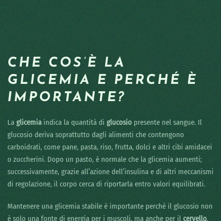
CHE COS’È LA
GLICEMIA E PERCHÉ È
IMPORTANTE?
La
glicemia
indica la quantità di
glucosio
presente nel sangue. Il
glucosio deriva soprattutto dagli alimenti che contengono
carboidrati, come pane, pasta, riso, frutta, dolci e altri cibi amidacei
o zuccherini. Dopo un pasto, è normale che la glicemia aumenti;
successivamente, grazie all’azione dell’insulina e di altri meccanismi
di regolazione, il corpo cerca di riportarla entro valori equilibrati.
Mantenere una glicemia stabile è importante perché il glucosio non
è solo una fonte di energia per i muscoli, ma anche per il
cervello
.