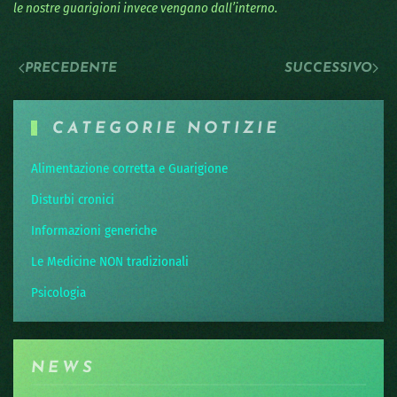
le nostre guarigioni invece vengano dall’interno.
PRECEDENTE
SUCCESSIVO
CATEGORIE NOTIZIE
Alimentazione corretta e Guarigione
Disturbi cronici
Informazioni generiche
Le Medicine NON tradizionali
Psicologia
NEWS