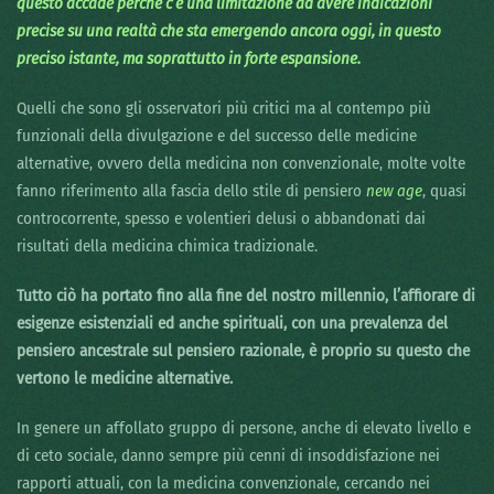
questo accade perché c’è una limitazione ad avere indicazioni
precise su una realtà che sta emergendo ancora oggi, in questo
preciso istante, ma soprattutto in forte espansione.
Quelli che sono gli osservatori più critici ma al contempo più
funzionali della divulgazione e del successo delle medicine
alternative, ovvero della medicina non convenzionale, molte volte
fanno riferimento alla fascia dello stile di pensiero
new age
, quasi
controcorrente, spesso e volentieri delusi o abbandonati dai
risultati della medicina chimica tradizionale.
Tutto ciò ha portato fino alla fine del nostro millennio, l’affiorare di
esigenze esistenziali ed anche spirituali, con una prevalenza del
pensiero ancestrale sul pensiero razionale, è proprio su questo che
vertono le medicine alternative.
In genere un affollato gruppo di persone, anche di elevato livello e
di ceto sociale, danno sempre più cenni di insoddisfazione nei
rapporti attuali, con la medicina convenzionale, cercando nei