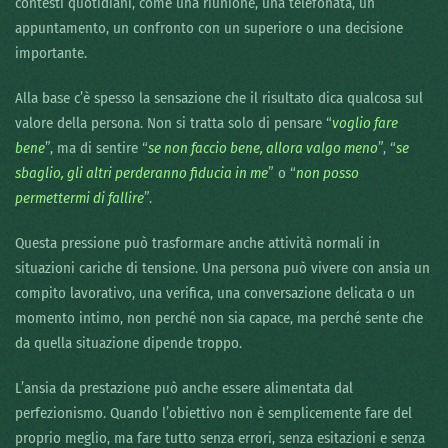
contesti quotidiani, come una riunione, una telefonata, un
appuntamento, un confronto con un superiore o una decisione
importante.
Alla base c’è spesso la sensazione che il risultato dica qualcosa sul
valore della persona. Non si tratta solo di pensare “
voglio fare
bene
”, ma di sentire “
se non faccio bene, allora valgo meno
”, “
se
sbaglio, gli altri perderanno fiducia in me
” o “
non posso
permettermi di fallire
”.
Questa pressione può trasformare anche attività normali in
situazioni cariche di tensione. Una persona può vivere con ansia un
compito lavorativo, una verifica, una conversazione delicata o un
momento intimo, non perché non sia capace, ma perché sente che
da quella situazione dipende troppo.
L’ansia da prestazione può anche essere alimentata dal
perfezionismo. Quando l’obiettivo non è semplicemente fare del
proprio meglio, ma fare tutto senza errori, senza esitazioni e senza