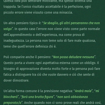
Questa idea può sembrare motivante, ma spesso diventa una
trappola. Se l’unico risultato accettabile è la perfezione, ogni
piccolo errore viene vissuto come una minaccia.
Un altro pensiero tipico è: “
Se sbaglio, gli altri penseranno che non
valgo
”. In questo caso l’errore non viene visto come parte normale
dell’apprendimento o dell’esperienza, ma come prova di
inadeguatezza. La persona non teme solo di fare male qualcosa,
teme che quell’errore definisca chi è.
Può comparire anche il pensiero: “
Non posso deludere nessuno
”.
Questo porta a vivere ogni aspettativa esterna come un obbligo. Il
bisogno di approvazione diventa molto forte e la persona può fare
fatica a distinguere tra ciò che vuole davvero e ciò che sente di
dover dimostrare.
Un’altra forma comune è la previsione negativa: “
Andrà male
”, “
mi
bloccherò
”, “
farò una brutta figura
”, “
non sarò abbastanza
preparato/a
”. Anche quando non ci sono prove reali che andrà così,