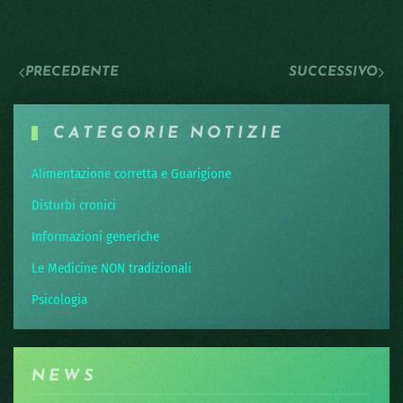
PRECEDENTE
SUCCESSIVO
CATEGORIE NOTIZIE
Alimentazione corretta e Guarigione
Disturbi cronici
Informazioni generiche
Le Medicine NON tradizionali
Psicologia
NEWS