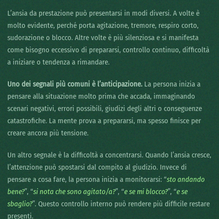
L’ansia da prestazione può presentarsi in modi diversi. A volte è
molto evidente, perché porta agitazione, tremore, respiro corto,
sudorazione o blocco. Altre volte è più silenziosa e si manifesta
come bisogno eccessivo di prepararsi, controllo continuo, difficoltà
a iniziare o tendenza a rimandare.
Uno dei segnali più comuni è l’anticipazione.
La persona inizia a
pensare alla situazione molto prima che accada, immaginando
scenari negativi, errori possibili, giudizi degli altri o conseguenze
catastrofiche. La mente prova a prepararsi, ma spesso finisce per
creare ancora più tensione.
Un altro segnale è la difficoltà a concentrarsi. Quando l’ansia cresce,
l’attenzione può spostarsi dal compito al giudizio. Invece di
pensare a cosa fare, la persona inizia a monitorarsi: “
sto andando
bene?
”, “
si nota che sono agitato/a?
”, “
e se mi blocco?
”, “
e se
sbaglio?
”. Questo controllo interno può rendere più difficile restare
presenti.