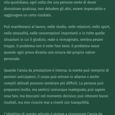
vita quotidiana, ogni volta che una persona sente di dover
dimostrare qualcosa, non deludere gli altri, essere impeccabile o
raggiungere un certo risultato.
Può manifestarsi al lavoro, nello studio, nelle relazioni, nello sport,
nella sessualità, nelle conversazioni importanti o in tutte quelle
situazioni in cui il giudizio, reale o immaginato, sembra pesare
troppo. Il problema non è voler fare bene. Il problema nasce
quando ogni prova diventa una misura del proprio valore
personale.
Quando l’ansia da prestazione è intensa, la mente può riempirsi di
pensieri anticipatori, il corpo può entrare in allarme e anche
compiti abituali possono sembrare più difficili. La persona può
prepararsi molto, ma sentirsi comunque inadeguata; può sapere
cosa fare, ma bloccarsi nel momento decisivo; può ottenere buoni
risultati, ma non riuscire mai a viverli con tranquillità.
L’obiettivo di questo articolo è aiutare a riconoscere l’ansia da